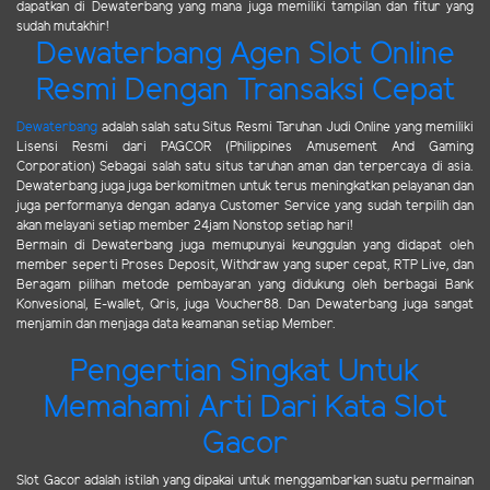
dapatkan di Dewaterbang yang mana juga memiliki tampilan dan fitur yang
sudah mutakhir!
Dewaterbang Agen Slot Online
Resmi Dengan Transaksi Cepat
Dewaterbang
adalah salah satu Situs Resmi Taruhan Judi Online yang memiliki
Lisensi Resmi dari PAGCOR (Philippines Amusement And Gaming
Corporation) Sebagai salah satu situs taruhan aman dan terpercaya di asia.
Dewaterbang juga juga berkomitmen untuk terus meningkatkan pelayanan dan
juga performanya dengan adanya Customer Service yang sudah terpilih dan
akan melayani setiap member 24jam Nonstop setiap hari!
Bermain di Dewaterbang juga memupunyai keunggulan yang didapat oleh
member seperti Proses Deposit, Withdraw yang super cepat, RTP Live, dan
Beragam pilihan metode pembayaran yang didukung oleh berbagai Bank
Konvesional, E-wallet, Qris, juga Voucher88. Dan Dewaterbang juga sangat
menjamin dan menjaga data keamanan setiap Member.
Pengertian Singkat Untuk
Memahami Arti Dari Kata Slot
Gacor
Slot Gacor adalah istilah yang dipakai untuk menggambarkan suatu permainan