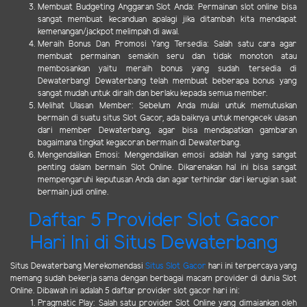
Membuat Budgeting Anggaran Slot Anda: Permainan slot online bisa
sangat membuat kecanduan apalagi jika ditambah kita mendapat
kemenangan/jackpot melimpah di awal.
Meraih Bonus Dan Promosi Yang Tersedia: Salah satu cara agar
membuat permainan semakin seru dan tidak monoton atau
membosankan yaitu meraih bonus yang sudah tersedia di
Dewaterbang! Dewaterbang telah membuat beberapa bonus yang
sangat mudah untuk diraih dan berlaku kepada semua member.
Melihat Ulasan Member: Sebelum Anda mulai untuk memutuskan
bermain di suatu situs Slot Gacor, ada baiknya untuk mengecek ulasan
dari member Dewaterbang, agar bisa mendapatkan gambaran
bagaimana tingkat kegacoran bermain di Dewaterbang.
Mengendalikan Emosi: Mengendalikan emosi adalah hal yang sangat
penting dalam bermain Slot Online. Dikarenakan hal ini bisa sangat
mempengaruhi keputusan Anda dan agar terhindar dari kerugian saat
bermain judi online.
Daftar 5 Provider Slot Gacor
Hari Ini di Situs Dewaterbang
Situs Dewaterbang Merekomendasi
Situs Slot Gacor
hari ini terpercaya yang
memang sudah bekerja sama dengan berbagai macam provider di dunia Slot
Online. Dibawah ini adalah 5 daftar provider slot gacor hari ini:
Pragmatic Play: Salah satu provider Slot Online yang dimaiankan oleh