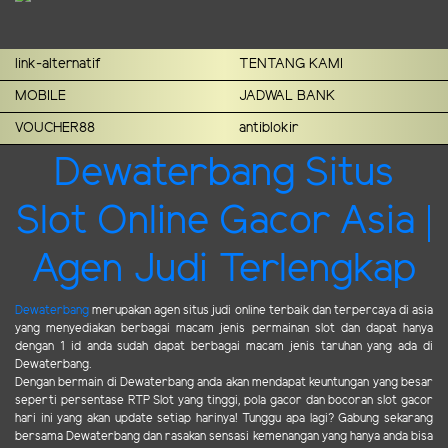
link-alternatif
TENTANG KAMI
MOBILE
JADWAL BANK
VOUCHER88
antiblokir
Dewaterbang Situs
Slot Online Gacor Asia |
Agen Judi Terlengkap
Dewaterbang
merupakan agen situs judi online terbaik dan terpercaya di asia
yang menyediakan berbagai macam jenis permainan slot dan dapat hanya
dengan 1 id anda sudah dapat berbagai macam jenis taruhan yang ada di
Dewaterbang.
Dengan bermain di Dewaterbang anda akan mendapat keuntungan yang besar
seperti persentase RTP Slot yang tinggi, pola gacor dan bocoran slot gacor
hari ini yang akan update setiap harinya! Tunggu apa lagi? Gabung sekarang
bersama Dewaterbang dan rasakan sensasi kemenangan yang hanya anda bisa